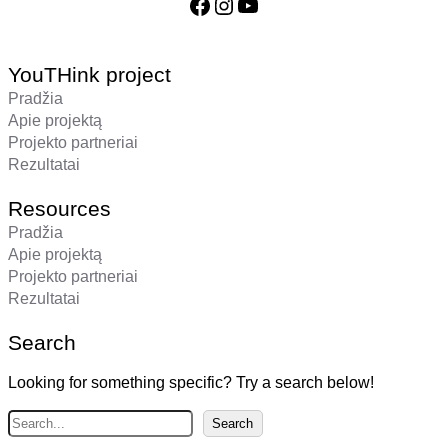
Facebook
Instagram
YouTube
YouTHink project
Pradžia
Apie projektą
Projekto partneriai
Rezultatai
Resources
Pradžia
Apie projektą
Projekto partneriai
Rezultatai
Search
Looking for something specific? Try a search below!
C
Search
e