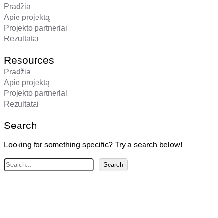
Pradžia
Apie projektą
Projekto partneriai
Rezultatai
Resources
Pradžia
Apie projektą
Projekto partneriai
Rezultatai
Search
Looking for something specific? Try a search below!
P
Search
a
i
e
š
k