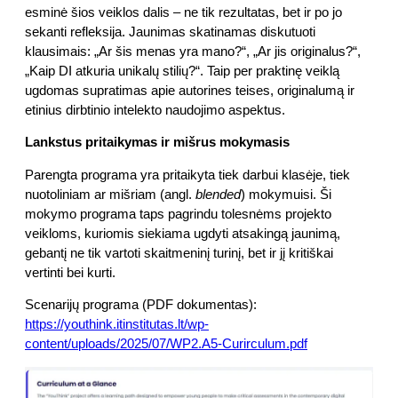
esminė šios veiklos dalis – ne tik rezultatas, bet ir po jo
sekanti refleksija. Jaunimas skatinamas diskutuoti
klausimais: „Ar šis menas yra mano?“, „Ar jis originalus?“,
„Kaip DI atkuria unikalų stilių?“. Taip per praktinę veiklą
ugdomas supratimas apie autorines teises, originalumą ir
etinius dirbtinio intelekto naudojimo aspektus.
Lankstus pritaikymas ir mišrus mokymasis
Parengta programa yra pritaikyta tiek darbui klasėje, tiek
nuotoliniam ar mišriam (angl.
blended
) mokymuisi. Ši
mokymo programa taps pagrindu tolesnėms projekto
veikloms, kuriomis siekiama ugdyti atsakingą jaunimą,
gebantį ne tik vartoti skaitmeninį turinį, bet ir jį kritiškai
vertinti bei kurti.
Scenarijų programa (PDF dokumentas):
https://youthink.itinstitutas.lt/wp-
content/uploads/2025/07/WP2.A5-Curirculum.pdf