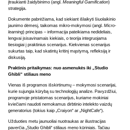
įtraukianti žaidybinimo (angl.
Meaningful Gamification
)
strategija.
Dokumente pabrėžiama, kad siekiant išlaikyti šiuolaikinio
jaunimo dėmesį, taikomas mikro-mokymosi (angl.
Micro-
learning
) principas – informacija pateikiama nedideliais,
lengvai įsisavinamais kiekiais, o teorija integruojama
tiesiogiai į praktinius scenarijus. Kiekvienas scenarijus
sukurtas taip, kad skatintų kritinį mąstymą, refleksiją ir
diskusiją.
Praktinis pritaikymas: nuo asmenukės iki „Studio
Ghibli“ stiliaus meno
Vienas iš programos išskirtinumų – mokymosi scenarijai,
kurie sujungia kūrybą su technologijų analize. Pavyzdžiui,
programoje pristatomas scenarijus, kuriame mokiniai
kviečiami naudoti nemokamus dirbtinio intelekto vaizdų
generatorius (tokius kaip „Craiyon“ ar „NightCafe“).
Užduoties metu jaunuoliai nuotraukas ar iliustracijas
paverčia „Studio Ghibli“ stiliaus meno kūriniais. Tačiau