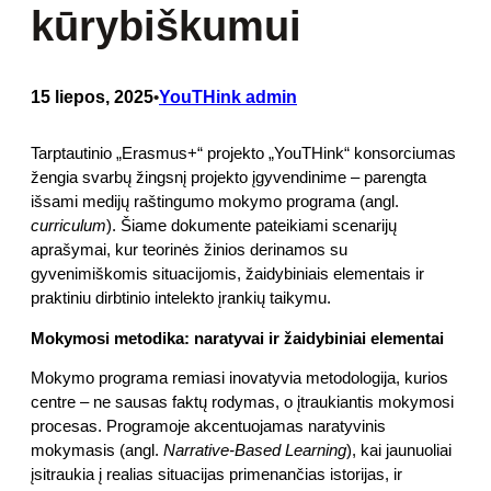
kūrybiškumui
15 liepos, 2025
YouTHink admin
•
Tarptautinio „Erasmus+“ projekto „YouTHink“ konsorciumas
žengia svarbų žingsnį projekto įgyvendinime – parengta
išsami medijų raštingumo mokymo programa (angl.
curriculum
). Šiame dokumente pateikiami scenarijų
aprašymai, kur teorinės žinios derinamos su
gyvenimiškomis situacijomis, žaidybiniais elementais ir
praktiniu dirbtinio intelekto įrankių taikymu.
Mokymosi metodika: naratyvai ir žaidybiniai elementai
Mokymo programa remiasi inovatyvia metodologija, kurios
centre – ne sausas faktų rodymas, o įtraukiantis mokymosi
procesas. Programoje akcentuojamas naratyvinis
mokymasis (angl.
Narrative-Based Learning
), kai jaunuoliai
įsitraukia į realias situacijas primenančias istorijas, ir