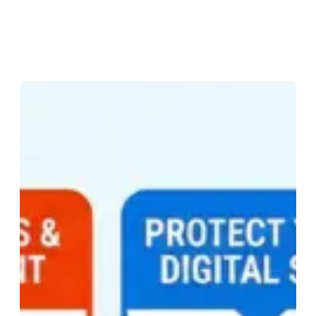
Eiti
prie
turinio